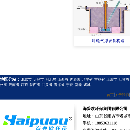
叶轮气浮设备构造
地区分站：
北京市
天津市
河北省
山西省
内蒙古
辽宁省
吉林省
上海市
江苏省
州省
云南省
西藏
陕西省
甘肃省
青海省
宁夏
新疆
诸城
|
|
首页
关于我们
海普欧环保集团有限公司
地址：山东省潍坊市诸城市
手机：18853631118