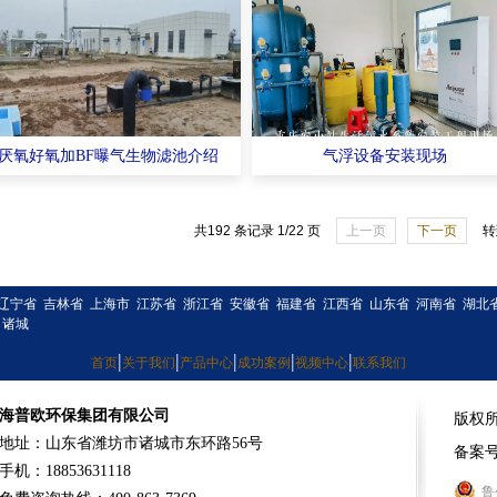
厌氧好氧加BF曝气生物滤池介绍
气浮设备安装现场
共192 条记录 1/22 页
上一页
下一页
转
辽宁省
吉林省
上海市
江苏省
浙江省
安徽省
福建省
江西省
山东省
河南省
湖北
诸城
|
|
|
|
|
首页
关于我们
产品中心
成功案例
视频中心
联系我们
海普欧环保集团有限公司
版权
地址：山东省潍坊市诸城市东环路56号
备案
手机：18853631118
鲁