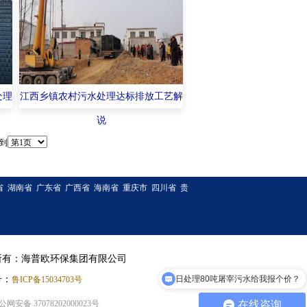
处理
江西乡镇农村污水处理达标排放工艺解
说
到
省
湖南省
广东省
广西省
海南省
重庆市
四川省
贵
所有：海普欧环保集团有限公司
号：
日处理80吨屠宰污水给我报个价？
鲁ICP备15034703号
公网安备 37078202000023号
在线咨询