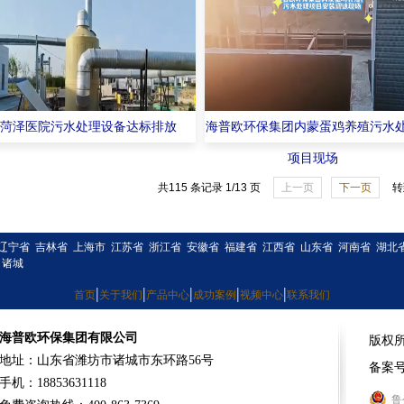
菏泽医院污水处理设备达标排放
海普欧环保集团内蒙蛋鸡养殖污水
项目现场
共115 条记录 1/13 页
上一页
下一页
转
辽宁省
吉林省
上海市
江苏省
浙江省
安徽省
福建省
江西省
山东省
河南省
湖北
诸城
|
|
|
|
|
首页
关于我们
产品中心
成功案例
视频中心
联系我们
海普欧环保集团有限公司
版权
地址：山东省潍坊市诸城市东环路56号
备案
手机：18853631118
鲁