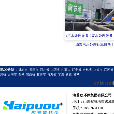
#污水处理设备 #废水处理设备
滤液污水处理达标排放
地区分站：
北京市
天津市
河北省
山西省
内蒙古
辽宁省
吉林省
上海市
江苏省
州省
云南省
西藏
陕西省
甘肃省
青海省
宁夏
新疆
诸城
|
|
首页
关于我们
海普欧环保集团有限公司
地址：山东省潍坊市诸城市
手机：18853631118