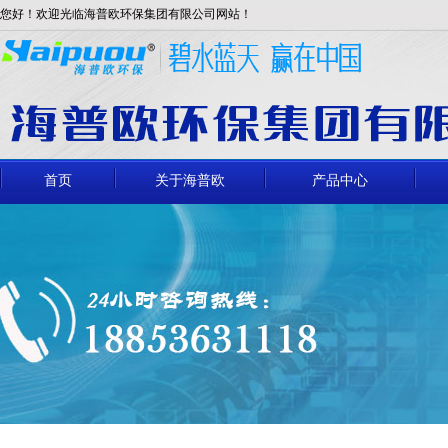
您好！欢迎光临海普欧环保集团有限公司网站！
首页
关于海普欧
产品中心