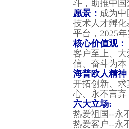
斗，助推中国
愿景：
成为中
技术人才孵化
平台，
2025
年
核心价值观：
客户至上、大
信、奋斗为本
海普欧人精神
开拓创新、求
心、永不言弃
六大立场
:
热爱祖国
--
永
热爱客户
--
永