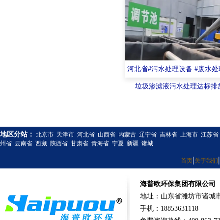
河北省#污水处理设备 #废水
垃圾渗滤液污水处理达标排
地区分站：
北京市
天津市
河北省
山西省
内蒙古
辽宁省
吉林省
上海市
江苏省
州省
云南省
西藏
陕西省
甘肃省
青海省
宁夏
新疆
诸城
|
|
首页
关于我们
海普欧环保集团有限公司
地址：山东省潍坊市诸城市
手机：18853631118