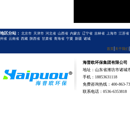
地区分站：
北京市
天津市
河北省
山西省
内蒙古
辽宁省
吉林省
上海市
江苏省
州省
云南省
西藏
陕西省
甘肃省
青海省
宁夏
新疆
诸城
|
|
首页
关于我们
海普欧环保集团有限公司
地址：山东省潍坊市诸城市
手机：18853631118
免费咨询热线：400-863-73
联系电话：0536-6353818