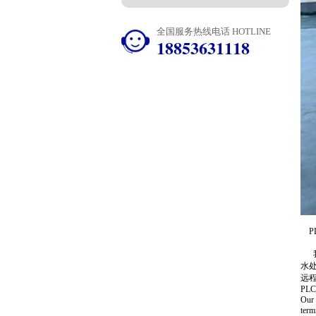
全国服务热线电话 HOTLINE
18853631118
P
我
水
远
PLC 
Our 
term