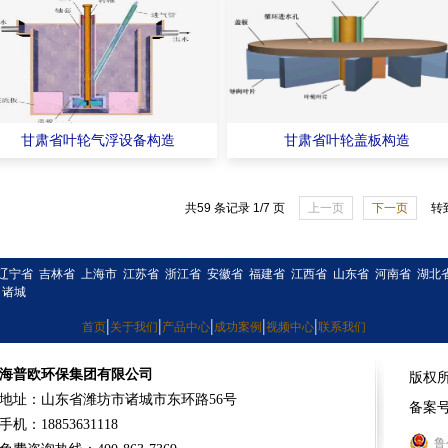
甘肃省叶轮气浮设备构造
甘肃省叶轮盖板构造
共59 条记录 1/7 页
上一页
下一页
转
辽宁省
吉林省
上海市
江苏省
浙江省
安徽省
福建省
江西省
山东省
河南省
湖北
诸城
|
|
|
|
|
首页
关于我们
产品中心
成功案例
视频中心
联系我们
海普欧环保集团有限公司
版权
地址：山东省潍坊市诸城市东环路56号
备案
手机：18853631118
鲁