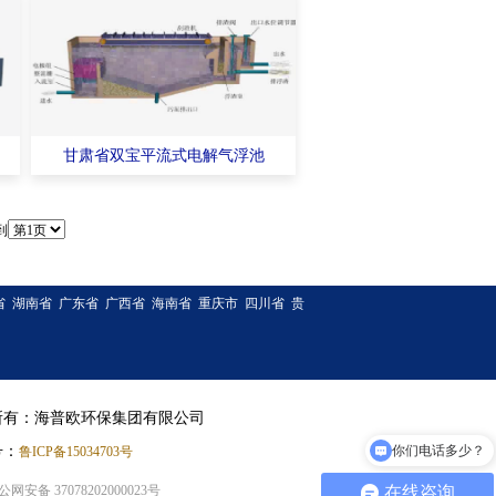
甘肃省双宝平流式电解气浮池
到
省
湖南省
广东省
广西省
海南省
重庆市
四川省
贵
所有：海普欧环保集团有限公司
号：
你们电话多少？
鲁ICP备15034703号
公网安备 37078202000023号
在线咨询