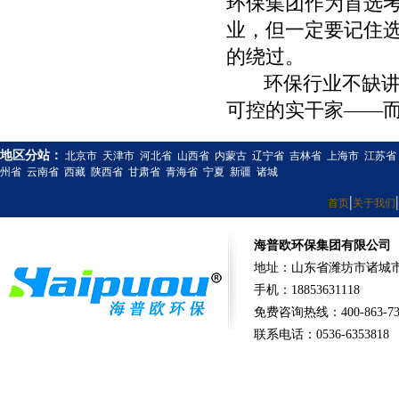
环保集团作为首选考
业，但一定要记住
的绕过。
环保行业不缺讲故
可控的实干家——
地区分站：
北京市
天津市
河北省
山西省
内蒙古
辽宁省
吉林省
上海市
江苏省
州省
云南省
西藏
陕西省
甘肃省
青海省
宁夏
新疆
诸城
|
|
首页
关于我们
海普欧环保集团有限公司
地址：山东省潍坊市诸城市
手机：18853631118
免费咨询热线：400-863-73
联系电话：0536-6353818