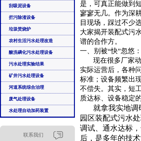
是，可真正能做到
刮吸泥设备
寥寥无几。作为深
拦污除渣设备
目现场，踩过不少
垃圾焚烧炉
大家揭开装配式污
谱的合作方。
农村生活污水处理改造
一、别被“快”忽悠
酸洗磷化污水处理设备
现在很多厂家动辄
污水处理实验结果
实际运营后，各种问
矿井污水处理设备
标准；设备频繁出
不偿失。其实，短工
河道系统综合治理
质达标、设备稳定
废气处理设备
就拿我实地调研
水处理自动加药装置
园区装配式污水处
调试、通水达标，
联系我们
后，是多年的技术