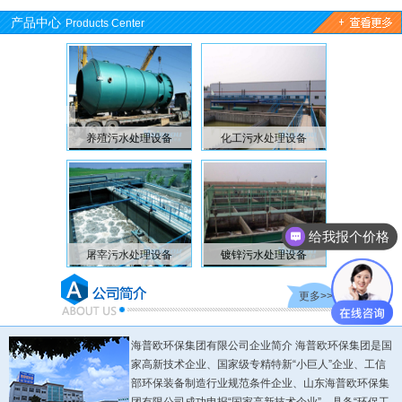
产品中心
Products Center
污水处理设备
化工污水处理设备
臭氧发生器
给我报个价格
污水处理设备
镀锌污水处理设备
二氧化氯发生器
活
更多>>
海普欧环保集团有限公司企业简介 海普欧环保集团是国
家高新技术企业、国家级专精特新“小巨人”企业、工信
部环保装备制造行业规范条件企业、山东海普欧环保集