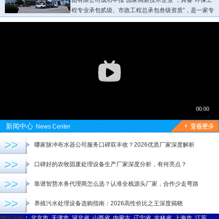
团有限公司成功申报“国家高新技术企业”，具备“环保工
程专业承包贰级、市政工程总承包叁级资质”，是一家专
业从事各种环保设备研发生产销售为一体的现代化三A企业...
新闻中心
News Center
>>
哪家脉冲布水器公司服务口碑双丰收？2026优质厂家深度解析
>>
口碑好的农牧固废处理设备生产厂家深度分析，有何亮点？
>>
靠谱智慧水务代理商怎么选？认准全栈源头厂家，合作少走弯路
>>
养殖污水处理设备选购指南：2026高性价比之王深度揭晓
地区分站
：
北京市
天津市
河北省
山西省
内蒙古
辽宁省
吉林省
上海市
江苏