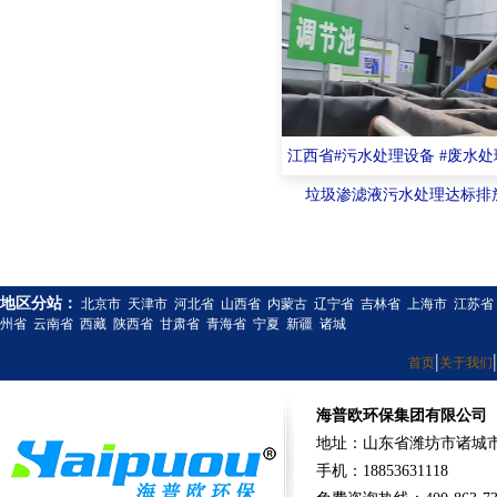
江西省#污水处理设备 #废水
垃圾渗滤液污水处理达标排
地区分站：
北京市
天津市
河北省
山西省
内蒙古
辽宁省
吉林省
上海市
江苏省
州省
云南省
西藏
陕西省
甘肃省
青海省
宁夏
新疆
诸城
|
|
首页
关于我们
海普欧环保集团有限公司
地址：山东省潍坊市诸城市
手机：18853631118