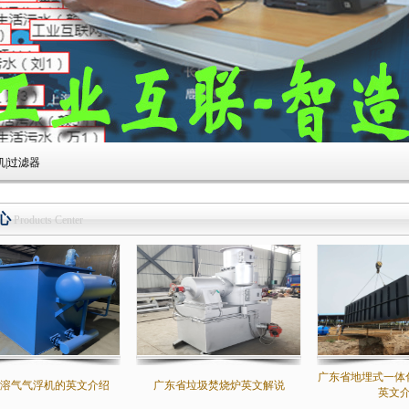
1
2
3
4
|过滤器
心
Products Center
广东省地埋式一体
溶气气浮机的英文介绍
广东省垃圾焚烧炉英文解说
英文