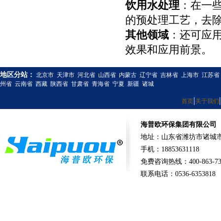
饮用水处理
：在一
的预处理工艺，去
其他领域
：还可应
效果和应用前景。
地区分站：
北京市
天津市
河北省
山西省
内蒙古
辽宁省
吉林省
上海市
江苏省
州省
云南省
西藏
陕西省
甘肃省
青海省
宁夏
新疆
诸城
|
|
首页
关于我们
海普欧环保集团有限公司
地址：山东省潍坊市诸城市
手机：18853631118
免费咨询热线：400-863-73
联系电话：0536-6353818