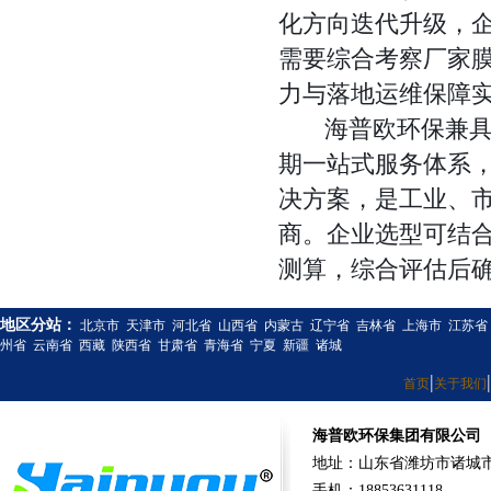
化方向迭代升级，
需要综合考察厂家
力与落地运维保障
海普欧环保兼具全
期一站式服务体系
决方案，是工业、
商。企业选型可结
测算，综合评估后
地区分站：
北京市
天津市
河北省
山西省
内蒙古
辽宁省
吉林省
上海市
江苏省
州省
云南省
西藏
陕西省
甘肃省
青海省
宁夏
新疆
诸城
|
|
首页
关于我们
海普欧环保集团有限公司
地址：山东省潍坊市诸城市
手机：18853631118