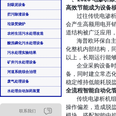
刮吸泥设备
高效节能成为设备
过往传统电渗析成
拦污除渣设备
会产生高额用电开
垃圾焚烧炉
道结构被广泛应用
农村生活污水处理改造
海普欧环保自主研
酸洗磷化污水处理设备
化整机内部结构，
污水处理实验结果
以上，长期运行能
矿井污水处理设备
企业采购设备时优
备，同时建立常态
河道系统综合治理
稳定维持低能耗脱
废气处理设备
全流程智能自动化
水处理自动加药装置
传统电渗析机组依
操作偏差，造成脱
联系我们
模块，搭配智能中