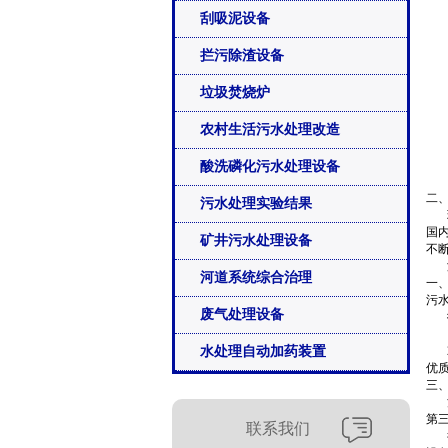
刮吸泥设备
拦污除渣设备
垃圾焚烧炉
农村生活污水处理改造
酸洗磷化污水处理设备
二
污水处理实验结果
环
国
矿井污水处理设备
不
海
河道系统综合治理
一
污
废气处理设备
行
1
水处理自动加药装置
2
优
三
污
第
联系我们
行