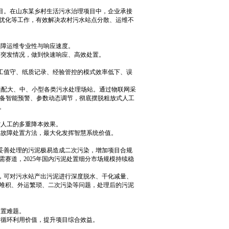
。在山东某乡村生活污水治理项目中，企业承接
优化等工作，有效解决农村污水站点分散、运维不
障运维专业性与响应速度。
突发情况，做到快速响应、高效处置。
工值守、纸质记录、经验管控的模式效率低下、误
配大、中、小型各类污水处理场站。通过物联网采
设备智能预警、参数动态调节，彻底摆脱粗放式人工
。
人工的多重降本效果。
故障处置方法，最大化发挥智慧系统价值。
善处理的污泥极易造成二次污染，增加项目合规
赛道，2025年国内污泥处置细分市场规模持续稳
可对污水站产出污泥进行深度脱水、干化减量、
堆积、外运繁琐、二次污染等问题，处理后的污泥
置难题。
循环利用价值，提升项目综合效益。