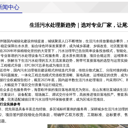
新闻中心
生活污水处理新趋势｜选对专业厂家，让尾
随国内城镇化建设持续提速，城镇聚居人口不断增加，生活污水排放量稳步攀升，水
、稳定保障出水水质、贴合绿色环保发展要求，成为城乡基建、乡镇改造、社区配套项
2026年环保精细化管控的大背景下，污水治理早已告别简单设备投放模式，智能化
对专业靠谱的污水处理设备与工程服务商，是水质长期清澈、项目合规运营、运维降本
案例，拆解当下生活污水处理的五大主流发展趋势，附带可直接落地的选型与运营实操
工程模式升级：EPC/BOT总承包成为项目主流
些年，国内污水治理项目建设模式持续迭代升级，传统分散式施工、分段对接的模式
齐等问题频发。一体化工程总包模式凭借权责清晰、落地高效、运维稳定的优势，成为
行业权威报告统计，截至2025年底，国内超半数生活污水处理项目，均采用EPC、
式，大幅提升了项目交付质量与运行稳定性。
众多总包服务商中，海普欧环保的项目落地表现尤为突出。在山东潍坊某城镇生活污
筹方案设计、设备配套、现场施工、调试交付全环节，高效推进项目落地投产。整套系
标准
，完美适配城镇日常污水治理与环保验收要求，成为区域示范项目。
业实操参考
、优先筛选具备丰富总包经验、多区域标杆案例的服务商，深耕城乡生活污水治理的
、项目签约阶段细化合同条款，明确甲乙双方权责、工期标准、达标要求、售
问题。