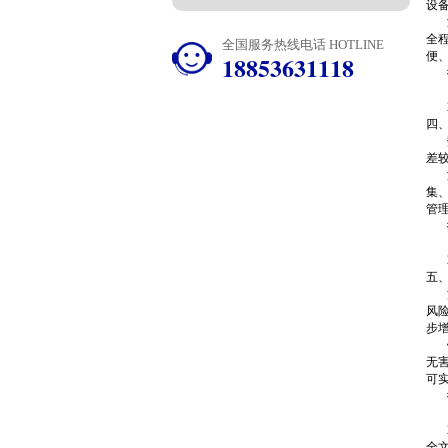
设
海
全
全国服务热线电话 HOTLINE
便
18853631118
行
1
2
四
数
差
海
集
管
行
1
2
五
污
风
步
针
无
可
行
1
2
全