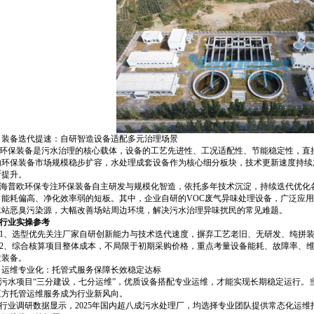
、装备迭代提速：自研智造设备适配多元治理场景
保装备是污水治理的核心载体，设备的工艺先进性、工况适配性、节能稳定性，直接决
内环保装备市场规模稳步扩容，水处理成套设备作为核心细分板块，技术更新速度持续
断提升。
普欧环保专注环保装备自主研发与规模化智造，依托多年技术沉淀，持续迭代优化各
、能耗偏高、净化效率弱的短板。其中，企业自研的VOC废气异味处理设备，广泛应
水站恶臭污染源，大幅改善场站周边环境，解决污水治理异味扰民的常见难题。
业实操参考
、选型优先关注厂家自研创新能力与技术迭代速度，摒弃工艺老旧、无研发、纯拼装
、综合核算项目整体成本，不局限于初期采购价格，重点考量设备能耗、故障率、维
质装备。
、运维专业化：托管式服务保障长效稳定达标
水项目“三分建设，七分运维”，优质设备搭配专业运维，才能实现长期稳定运行。
三方托管运维服务成为行业新风向。
业调研数据显示，2025年国内超八成污水处理厂，均选择专业团队提供常态化运维