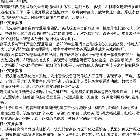
备故障堆积等问题。
普欧环保拥有成熟的全周期运维服务体系，适配市政、乡镇、农村等全场景污水项目
程运维托管工作，常态化开展设备巡检养护、水质实时监测、故障快速排查、系统参数
、管理薄弱的痛点，保障整套设施全年稳定、合规运行。
业实操参考
、优先选择拥有自有专业运维团队、实战经验丰富的服务商，拒绝外包托管模式，保
、搭建标准化运维管理制度与应急处置预案，针对水质异常、设备停机、水量波动等
、数字化转型：智慧水务开启精细化治水新时代
字技术与环保产业的深度融合，是2026年生活污水处理最核心的发展趋势。传统人
较大，难以适配精细化治理需求，数字孪生智慧水务系统逐步成为污水站标配。
普欧环保紧跟智慧基建发展浪潮，自主研发数字孪生+智慧水务一体化管控平台，适
、大数据分析、AI智能调控技术，实现污水治理全流程可视化监控、数据自动溯源、
理，大幅提升污水处理效率与精细化管控水平，有效降低人为操作失误带来的超标风险
业实操参考
、积极落地数字化治水系统，依托智能设备替代传统人工值守，实现节水、节电、省
、定期开展运维人员数字化操作培训，确保工作人员熟练掌握系统功能、数据查看、
、资源化升级：污泥无害化处置实现循环绿色治水
泥处置是生活污水处理的末端关键环节，也是很多项目容易忽视的环保痛点。未经妥
险与处置成本。随着循环经济理念普及，污泥减量化、无害化、资源化利用成为行业刚需
增长。
对行业痛点，海普欧环保深耕污泥深度干化与资源化技术研发，配套自主核心设备，
害化稳定处理。设备落地多个市政、乡镇污水项目，成功实现污泥大幅减量，杜绝污泥
实现资源化循环利用，真正达成绿色低碳、变废为宝的治理效果。
业实操参考
、摒弃传统简单外运填埋模式，优先配套高效污泥干化处置设备，从源头解决污泥处
、积极探索污泥资源化应用路径，依托无害化处理技术，实现土壤改良、资源再生等
文总结