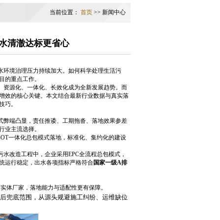
当前位置：
首页
>> 新闻中心
水清澈达标更省心
环境治理压力持续加大。如何科学处理生活污
目的重点工作。
、资源化、一体化、长效化成为全新发展趋势。而
增效的核心关键。本文结合最新行业数据与真实落
技巧。
弊端凸显，责任推诿、工期拖沓、落地效果参差
行业主流选择。
BOT一体化总包模式落地，标准化、集约化的建设
水改造工程中，企业采用EPC全流程总包模式，
统运行稳定，出水各项指标严格符合
国家一级A排
实体厂家，落地能力与适配性更有保障。
后兜底范围，从源头规避施工纠纷、运维缺位