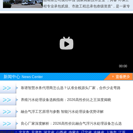
团有限公司成功申报“国家高新技术企业”，具备“环保工
程专业承包贰级、市政工程总承包叁级资质”，是一家专
业从事各种环保设备研发生产销售为一体的现代化三A企业...
新闻中心
News Center
>>
靠谱智慧水务代理商怎么选？认准全栈源头厂家，合作少走弯路
>>
养殖污水处理设备选购指南：2026高性价比之王深度揭晓
>>
融合气浮工艺原理与参数 智能污水处理设备优势详解
>>
良心厂家深度解析：2026高性价比融合气浮污水处理设备怎么选
地区分站
：
北京市
天津市
河北省
山西省
内蒙古
辽宁省
吉林省
上海市
江苏