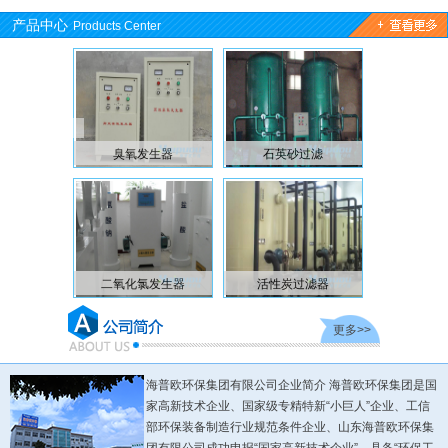
产品中心
Products Center
器
石英砂过滤
溶气气浮机
带式压滤
生器
活性炭过滤器
浅层气浮机
橡胶带式真空
更多>>
海普欧环保集团有限公司企业简介 海普欧环保集团是国
家高新技术企业、国家级专精特新“小巨人”企业、工信
部环保装备制造行业规范条件企业、山东海普欧环保集