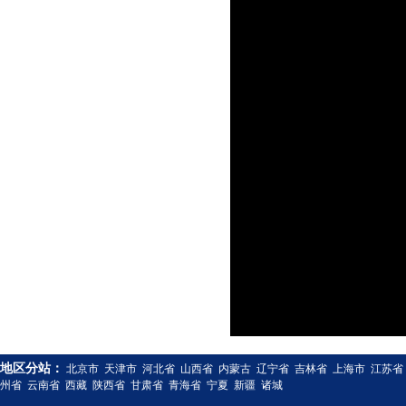
地区分站：
北京市
天津市
河北省
山西省
内蒙古
辽宁省
吉林省
上海市
江苏省
州省
云南省
西藏
陕西省
甘肃省
青海省
宁夏
新疆
诸城