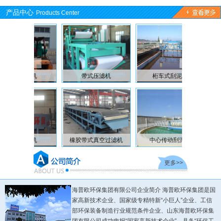
产品中心
Products Center
带式压滤机
桁车式刮泥机
格栅除污机
带式真空过滤机
中心传动刮泥机
旋转细格栅
医
更多>>
海普欧环保集团有限公司企业简介 海普欧环保集团是国
家高新技术企业、国家级专精特新“小巨人”企业、工信
部环保装备制造行业规范条件企业、山东海普欧环保集