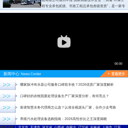
团有限公司成功申报“国家高新技术企业”，具备“环保工
程专业承包贰级、市政工程总承包叁级资质”，是一家专
业从事各种环保设备研发生产销售为一体的现代化三A企业...
新闻中心
News Center
>>
哪家脉冲布水器公司服务口碑双丰收？2026优质厂家深度解析
>>
口碑好的农牧固废处理设备生产厂家深度分析，有何亮点？
>>
靠谱智慧水务代理商怎么选？认准全栈源头厂家，合作少走弯路
>>
养殖污水处理设备选购指南：2026高性价比之王深度揭晓
地区分站
：
北京市
天津市
河北省
山西省
内蒙古
辽宁省
吉林省
上海市
江苏